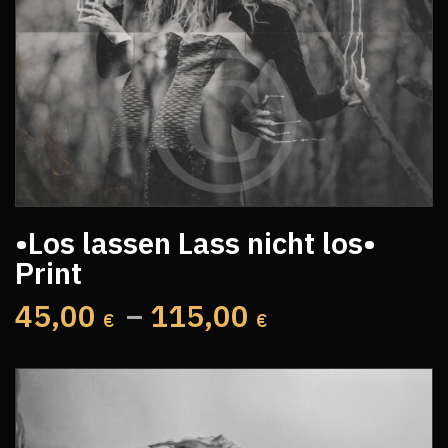
•Los lassen Lass nicht los•
Print
45,00
–
115,00
€
€