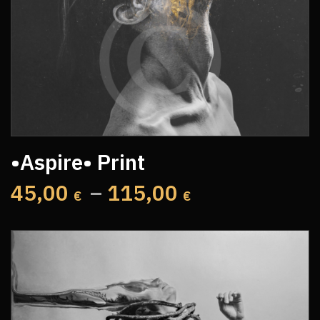
•Aspire• Print
45,00
–
115,00
€
€